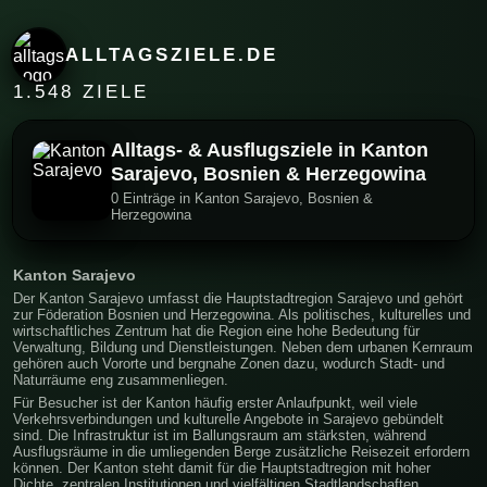
ALLTAGSZIELE.DE
1.548 ZIELE
Alltags- & Ausflugsziele in Kanton
Sarajevo, Bosnien & Herzegowina
0 Einträge in Kanton Sarajevo, Bosnien &
Herzegowina
Kanton Sarajevo
Der Kanton Sarajevo umfasst die Hauptstadtregion Sarajevo und gehört
zur Föderation Bosnien und Herzegowina. Als politisches, kulturelles und
wirtschaftliches Zentrum hat die Region eine hohe Bedeutung für
Verwaltung, Bildung und Dienstleistungen. Neben dem urbanen Kernraum
gehören auch Vororte und bergnahe Zonen dazu, wodurch Stadt- und
Naturräume eng zusammenliegen.
Für Besucher ist der Kanton häufig erster Anlaufpunkt, weil viele
Verkehrsverbindungen und kulturelle Angebote in Sarajevo gebündelt
sind. Die Infrastruktur ist im Ballungsraum am stärksten, während
Ausflugsräume in die umliegenden Berge zusätzliche Reisezeit erfordern
können. Der Kanton steht damit für die Hauptstadtregion mit hoher
Dichte, zentralen Institutionen und vielfältigen Stadtlandschaften.