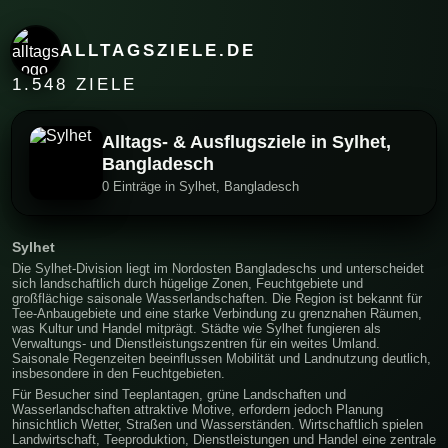
ALLTAGSZIELE.DE
1.548 ZIELE
Alltags- & Ausflugsziele in Sylhet,
Bangladesch
0 Einträge in Sylhet, Bangladesch
Sylhet
Die Sylhet-Division liegt im Nordosten Bangladeschs und unterscheidet
sich landschaftlich durch hügelige Zonen, Feuchtgebiete und
großflächige saisonale Wasserlandschaften. Die Region ist bekannt für
Tee-Anbaugebiete und eine starke Verbindung zu grenznahen Räumen,
was Kultur und Handel mitprägt. Städte wie Sylhet fungieren als
Verwaltungs- und Dienstleistungszentren für ein weites Umland.
Saisonale Regenzeiten beeinflussen Mobilität und Landnutzung deutlich,
insbesondere in den Feuchtgebieten.
Für Besucher sind Teeplantagen, grüne Landschaften und
Wasserlandschaften attraktive Motive, erfordern jedoch Planung
hinsichtlich Wetter, Straßen und Wasserständen. Wirtschaftlich spielen
Landwirtschaft, Teeproduktion, Dienstleistungen und Handel eine zentrale