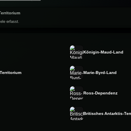
Territorium
ele erfasst.
Königin-Maud-Land
Territorium
Marie-Byrd-Land
Ross-Dependenz
Britisches Antarktis-Ter