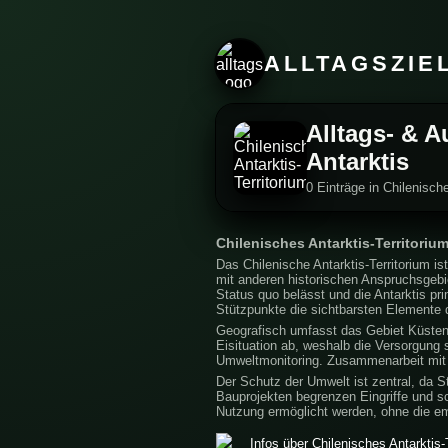
ALLTAGSZIE
Alltags- & A
Antarktis
0 Einträge in Chilenische
Chilenisches Antarktis-Territoriu
Das Chilenische Antarktis-Territorium is
mit anderen historischen Anspruchsgebi
Status quo belässt und die Antarktis pri
Stützpunkte die sichtbarsten Elemente 
Geografisch umfasst das Gebiet Küsten- 
Eisituation ab, weshalb die Versorgung
Umweltmonitoring. Zusammenarbeit mit a
Der Schutz der Umwelt ist zentral, da 
Bauprojekten begrenzen Eingriffe und sc
Nutzung ermöglicht werden, ohne die emp
Infos über Chilenisches Antarktis-