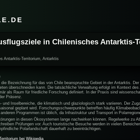
LE.DE
usflugsziele in Chilenisches Antarktis-T
s Antarktis-Territorium, Antarktis
m
t die Bezeichnung für das von Chile beanspruchte Gebiet in der Antarktis. Der
eten überschneiden kann. Die tatsächliche Verwaltung erfolgt im Kontext des 
mär als Raum für friedliche Forschung definiert. In der Praxis sind wissenscha
der Präsenz.
und Inselbereiche, die klimatisch und glaziologisch stark variieren. Der Zu
 saisonal geplant wird. Forschungsschwerpunkte betreffen häufig Klimabeobac
nderen Programmen ist üblich, da Infrastruktur und Transport in Polarregio
Störungen in diesen Ökosystemen lange nachwirken können. Regelwerke zu Abfä
hreiben Prüfungen vor. Auch touristische Besuche werden in vielen Bereichen 
findliche Polarlandschaft dauerhaft zu beeinträchtigen.
Territorium bei Wikipedia