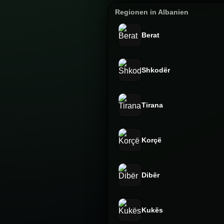
Regionen in Albanien
Berat
Shkodër
Tirana
Korçë
Dibër
Kukës