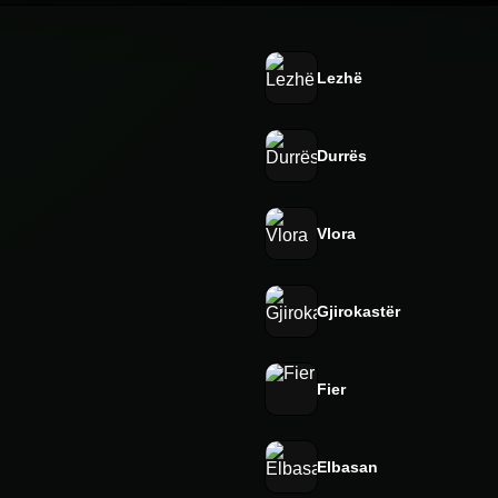
Lezhë
Durrës
Vlora
Gjirokastër
Fier
Elbasan