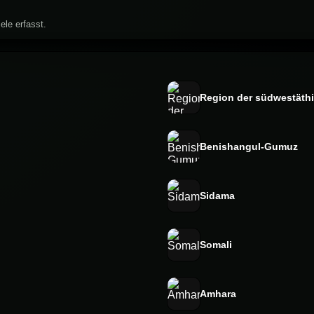
ele erfasst.
Region der südwestäthi
Benishangul-Gumuz
Sidama
Somali
Amhara