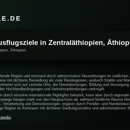
LE.DE
usflugsziele in Zentraläthiopien, Äthiop
opien, Äthiopien
stehende Region und entstand durch administrative Neuordnungen im südlichen
 mit dichterer Besiedlung als viele Randregionen, wodurch Städte und Markt
ntrieren sich auf zentrale Orte, die Dienstleistungen, Bildung und Versorgung
it den Hochlandbedingungen und Verkehrsanbindungen verknüpft.
r durch einzelne internationale Highlights bekannt, kann aber durch regionale
eisewege hängen stark von den Hauptachsen ab, während ländliche Räume klein
ft, Verarbeitung und Dienstleistungen, ergänzt durch Pendler- und Handelsbez
unge Region im Kernraum mit dichterer Siedlungsstruktur und administrativem 
kipedia