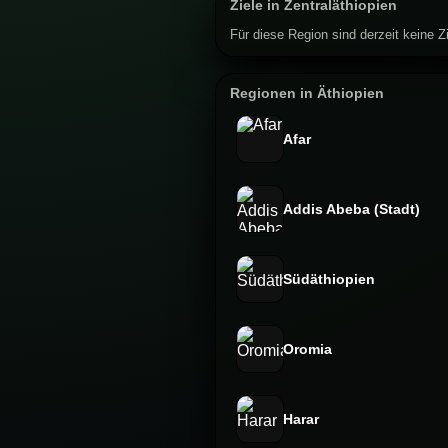
Ziele in Zentraläthiopien
Für diese Region sind derzeit keine Zi
Regionen in Äthiopien
Afar
Addis Abeba (Stadt)
Südäthiopien
Oromia
Harar