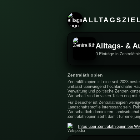
ALLTAGSZIE
Alltags- & A
0 Einträge in Zentraläthi
Zentraläthiopien
Zentraläthiopien ist eine seit 2023 be
umfasst überwiegend hochlandnahe Räume
Verwaltung und politische Zentren konze
Wirtschaft sind in vielen Teilen eng m
Für Besucher ist Zentraläthiopien wenige
Landschaftsprofile interessant sein. R
Wirtschaftlich dominieren Landwirtscha
Zentraläthiopien steht damit für eine j
Infos über Zentraläthiopien bei Wi