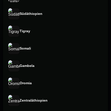
Südäthiopien
Tigray
Somali
Gambela
Oromia
Zentraläthiopien