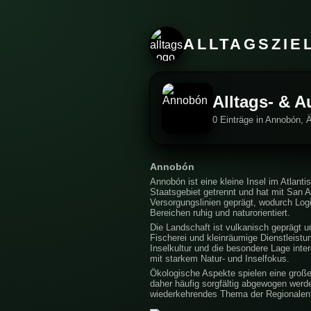
ALLTAGSZIE
Alltags- & A
0 Einträge in Annobón, 
Annobón
Annobón ist eine kleine Insel im Atlant
Staatsgebiet getrennt und hat mit San 
Versorgungslinien geprägt, wodurch Logi
Bereichen ruhig und naturorientiert.
Die Landschaft ist vulkanisch geprägt 
Fischerei und kleinräumige Dienstleistu
Inselkultur und die besondere Lage inte
mit starkem Natur- und Inselfokus.
Ökologische Aspekte spielen eine große
daher häufig sorgfältig abgewogen werd
wiederkehrendes Thema der Regionalentwi