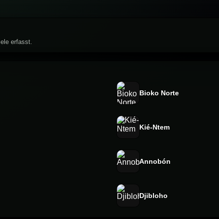
ele erfasst.
Bioko Norte
Kié-Ntem
Annobón
Djibloho