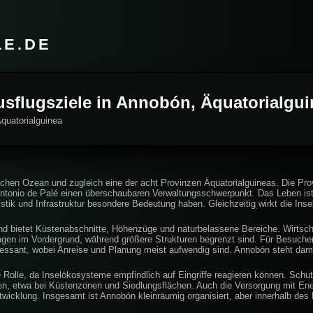
LE.DE
usflugsziele in Annobón, Äquatorialgu
Äquatorialguinea
ischen Ozean und zugleich eine der acht Provinzen Äquatorialguineas. Die Pro
Antonio de Palé einen überschaubaren Verwaltungsschwerpunkt. Das Leben ist 
stik und Infrastruktur besondere Bedeutung haben. Gleichzeitig wirkt die Inse
und bietet Küstenabschnitte, Höhenzüge und naturbelassene Bereiche. Wirtscha
ngen im Vordergrund, während größere Strukturen begrenzt sind. Für Besucher 
ressant, wobei Anreise und Planung meist aufwendig sind. Annobón steht damit
 Rolle, da Inselökosysteme empfindlich auf Eingriffe reagieren können. Sch
en, etwa bei Küstenzonen und Siedlungsflächen. Auch die Versorgung mit Ene
cklung. Insgesamt ist Annobón kleinräumig organisiert, aber innerhalb des L