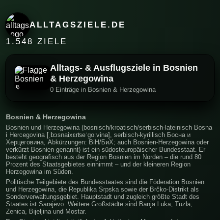
ALLTAGSZIELE.DE
1.548 ZIELE
Alltags- & Ausflugsziele in Bosnien
& Herzegowina
0 Einträge in Bosnien & Herzegowina
Bosnien & Herzegowina
Bosnien und Herzegowina (bosnisch/kroatisch/serbisch-lateinisch Bosna
i Hercegovina [ˌbɔsnaixɛrʦeˈɡoːvina], serbisch-kyrillisch Босна и
Херцеговина, Abkürzungen: BiH/БиХ; auch Bosnien-Herzegowina oder
verkürzt Bosnien genannt) ist ein südosteuropäischer Bundesstaat. Er
besteht geografisch aus der Region Bosnien im Norden – die rund 80
Prozent des Staatsgebietes einnimmt – und der kleineren Region
Herzegowina im Süden.
Politische Teilgebiete des Bundesstaates sind die Föderation Bosnien
und Herzegowina, die Republika Srpska sowie der Brčko-Distrikt als
Sonderverwaltungsgebiet. Hauptstadt und zugleich größte Stadt des
Staates ist Sarajevo. Weitere Großstädte sind Banja Luka, Tuzla,
Zenica, Bijeljina und Mostar.