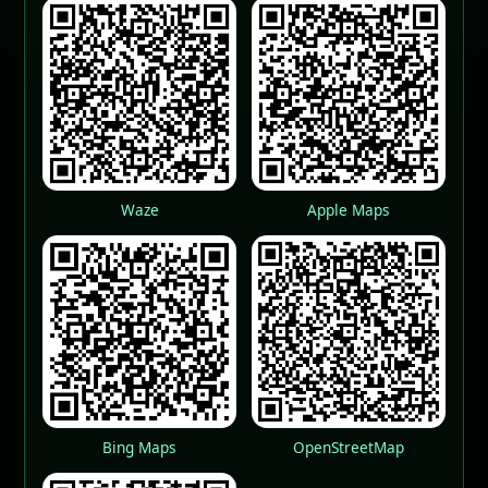
Waze
Apple Maps
Bing Maps
OpenStreetMap