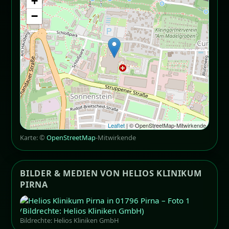
+
−
Leaflet
| © OpenStreetMap-Mitwirkende
Karte: ©
OpenStreetMap
-Mitwirkende
BILDER & MEDIEN VON HELIOS KLINIKUM
PIRNA
Bildrechte: Helios Kliniken GmbH