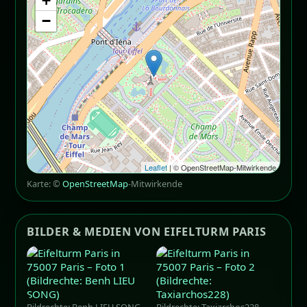
+
−
Leaflet
| © OpenStreetMap-Mitwirkende
Karte: ©
OpenStreetMap
-Mitwirkende
BILDER & MEDIEN VON EIFELTURM PARIS
Bildrechte: Benh LIEU SONG
Bildrechte: Taxiarchos228