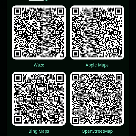
Waze
Apple Maps
Bing Maps
OpenStreetMap