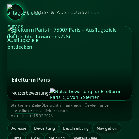
ALLTAGS- & AUSFLUGSZIELE
Eifelturm Paris
Nutzerbewertung:
Bildrechte: Taxiarchos228
Startseite
Ziele-Übersicht
Frankreich
Île-de-France
Ausflugsziele
Eifelturm Paris
Aktualisiert:
15.02.2026
Adresse
Bewertung
Beschreibung
Navigation
Karte
Bilder
Meinung
Weitere Ziele