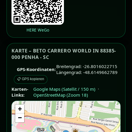
HERE WeGo
KARTE – BETO CARRERO WORLD IN 88385-
000 PENHA - SC
Breitengrad: -26.8016022715
GPS-Koordinaten:
Längengrad: -48.6149662789
📋 GPS kopieren
Karten-
Google Maps (Satellit / 150 m)
·
Links:
OpenStreetMap (Zoom 18)
+
−