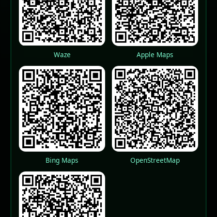
Waze
Apple Maps
Bing Maps
OpenStreetMap