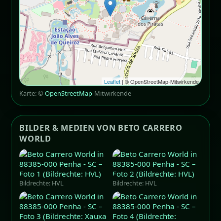
Leaflet
| © OpenStreetMap-Mitwirkende
Karte: ©
OpenStreetMap
-Mitwirkende
BILDER & MEDIEN VON BETO CARRERO
WORLD
Bildrechte: HVL
Bildrechte: HVL