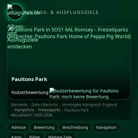
ALLTAGS- & AUSFLUGSZIELE
Paultons Park
Nutzerbewertung:
Bildrechte: Paultons Park Home of Peppa Pig World
Startseite
Ziele-Übersicht
Vereinigtes Königreich England
Hampshire
Freizeitparks
Paultons Park
Aktualisiert:
19.05.2026
Adresse
Bewertung
Beschreibung
Navigation
Karte
Bilder
Weitere Ziele