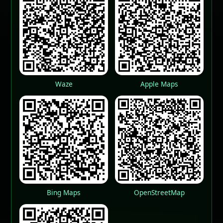
Waze
Apple Maps
Bing Maps
OpenStreetMap