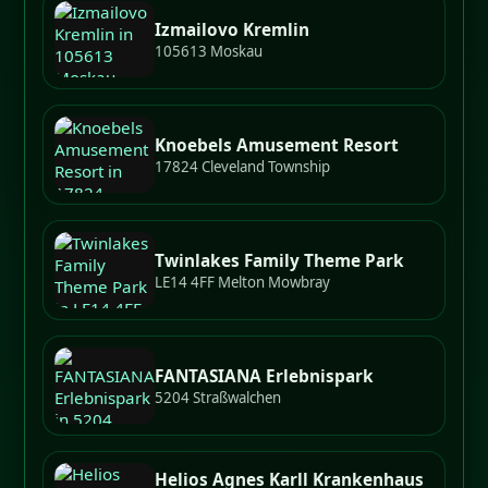
Izmailovo Kremlin
105613 Moskau
Knoebels Amusement Resort
17824 Cleveland Township
Twinlakes Family Theme Park
LE14 4FF Melton Mowbray
FANTASIANA Erlebnispark
5204 Straßwalchen
Helios Agnes Karll Krankenhaus