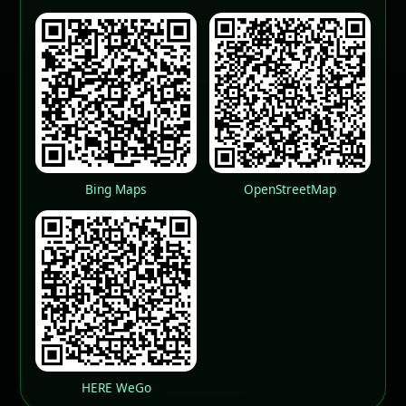
Bing Maps
OpenStreetMap
HERE WeGo