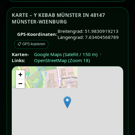
KARTE – Y KEBAB MÜNSTER IN 48147
MÜNSTER-WIENBURG
Breitengrad: 51.9830919213
GPS-Koordinaten:
Längengrad: 7.63404568789
📋 GPS kopieren
Karten-
Google Maps (Satellit / 150 m)
·
Links:
OpenStreetMap (Zoom 18)
+
−