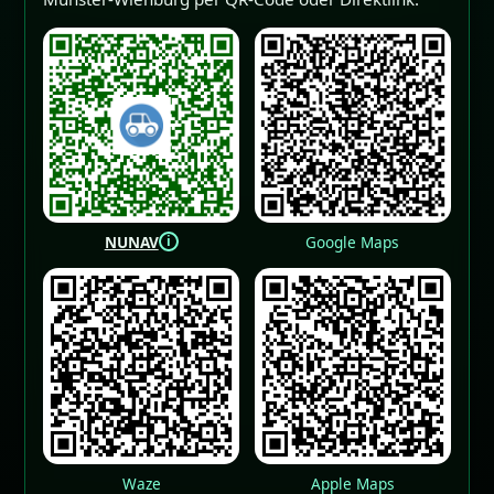
i
NUNAV
Google Maps
Waze
Apple Maps