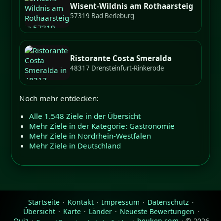
Wisent-Wildnis am Rothaarsteig
57319 Bad Berleburg
Ristorante Costa Smeralda
48317 Drensteinfurt-Rinkerode
Noch mehr entdecken:
Alle 1.548 Ziele in der Übersicht
Mehr Ziele in der Kategorie: Gastronomie
Mehr Ziele in Nordrhein-Westfalen
Mehr Ziele in Deutschland
Startseite
·
Kontakt
·
Impressum
·
Datenschutz
·
Übersicht
·
Karte
·
Länder
·
Neueste Bewertungen
·
Quiz
·
·
heuken.com
· © 2026