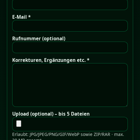
E-Mail *
Rufnummer (optional)
Korrekturen, Ergänzungen etc. *
Upload (optional) – bis 5 Dateien
Erlaubt: JPG/JPEG/PNG/GIF/WebP sowie ZIP/RAR · max.