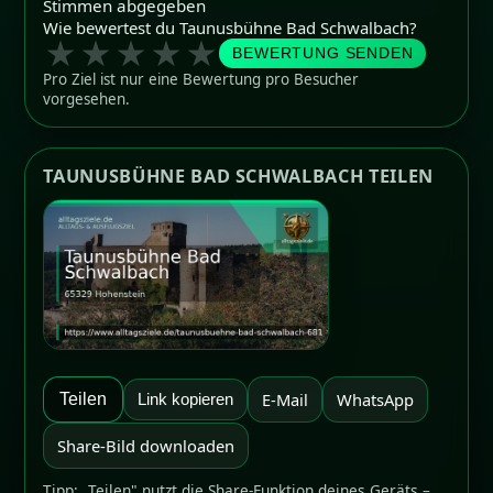
Stimmen abgegeben
Wie bewertest du Taunusbühne Bad Schwalbach?
★
★
★
★
★
BEWERTUNG SENDEN
Pro Ziel ist nur eine Bewertung pro Besucher
vorgesehen.
TAUNUSBÜHNE BAD SCHWALBACH TEILEN
E-Mail
WhatsApp
Teilen
Link kopieren
Share-Bild downloaden
Tipp: „Teilen" nutzt die Share-Funktion deines Geräts –