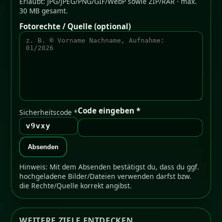
Erlaubt: JPG/JPEG/PNG/GIF/WebP sowie ZIP/RAR · max.
30 MB gesamt.
Fotorechte / Quelle (optional)
Code eingeben *
Sicherheitscode *
v9vxy
Absenden
Hinweis: Mit dem Absenden bestätigst du, dass du ggf.
hochgeladene Bilder/Dateien verwenden darfst bzw.
die Rechte/Quelle korrekt angibst.
WEITERE ZIELE ENTDECKEN