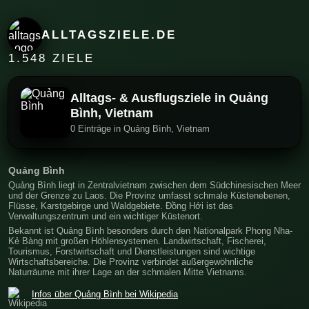
ALLTAGSZIELE.DE
1.548 ZIELE
Alltags- & Ausflugsziele in Quảng
Bình, Vietnam
0 Einträge in Quảng Bình, Vietnam
Quảng Bình
Quảng Bình liegt in Zentralvietnam zwischen dem Südchinesischen Meer
und der Grenze zu Laos. Die Provinz umfasst schmale Küstenebenen,
Flüsse, Karstgebirge und Waldgebiete. Đồng Hới ist das
Verwaltungszentrum und ein wichtiger Küstenort.
Bekannt ist Quảng Bình besonders durch den Nationalpark Phong Nha-
Kẻ Bàng mit großen Höhlensystemen. Landwirtschaft, Fischerei,
Tourismus, Forstwirtschaft und Dienstleistungen sind wichtige
Wirtschaftsbereiche. Die Provinz verbindet außergewöhnliche
Naturräume mit ihrer Lage an der schmalen Mitte Vietnams.
Infos über Quảng Bình bei Wikipedia