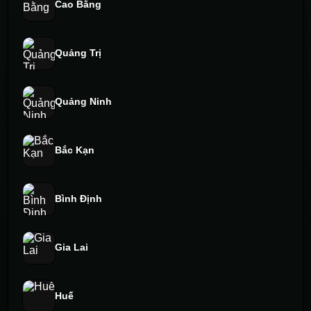
Cao Bằng
Quảng Trị
Quảng Ninh
Bắc Kạn
Bình Định
Gia Lai
Huế