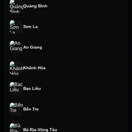
Quảng Bình
Sơn La
An Giang
Khánh Hòa
Bạc Liêu
Bến Tre
Bà Rịa-Vũng Tàu