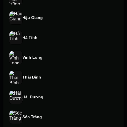
Hậu Giang
Hà Tĩnh
Vĩnh Long
Thái Bình
Hải Dương
Sóc Trăng