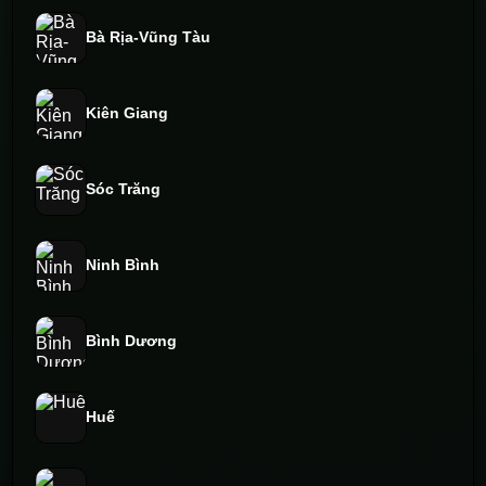
Bà Rịa-Vũng Tàu
Kiên Giang
Sóc Trăng
Ninh Bình
Bình Dương
Huế