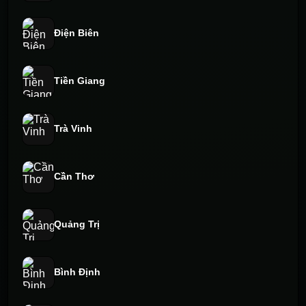
Điện Biên
Tiền Giang
Trà Vinh
Cần Thơ
Quảng Trị
Bình Định