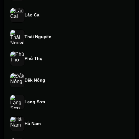
Lào Cai
Thái Nguyên
Phú Thọ
Đắk Nông
Lạng Sơn
Hà Nam