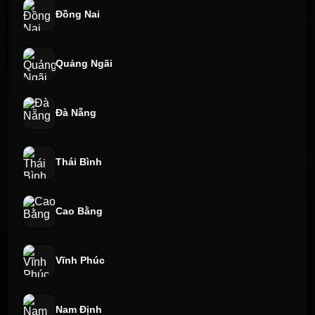
Đồng Nai
Quảng Ngãi
Đà Nẵng
Thái Bình
Cao Bằng
Vĩnh Phúc
Nam Định