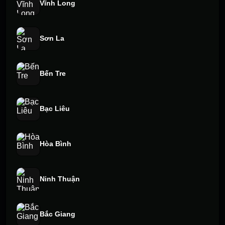
Vĩnh Long
Sơn La
Bến Tre
Bạc Liêu
Hòa Bình
Ninh Thuận
Bắc Giang