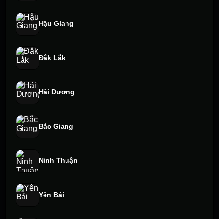
Hậu Giang
Đắk Lắk
Hải Dương
Bắc Giang
Ninh Thuận
Yên Bái