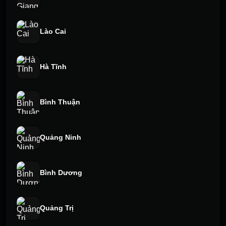
Lào Cai
Hà Tĩnh
Bình Thuận
Quảng Ninh
Bình Dương
Quảng Trị