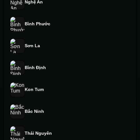
Nghệ An
Bình Phước
Sơn La
Bình Định
Kon Tum
Bắc Ninh
Thái Nguyên