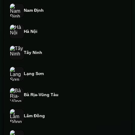
Nam Định
Hà Nội
Tây Ninh
Lạng Sơn
Bà Rịa-Vũng Tàu
Lâm Đồng