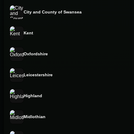
City and County of Swansea
Kent
Oxfordshire
Leicestershire
Highland
Midlothian