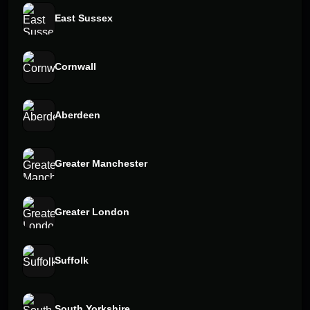
East Sussex
Cornwall
Aberdeen
Greater Manchester
Greater London
Suffolk
South Yorkshire