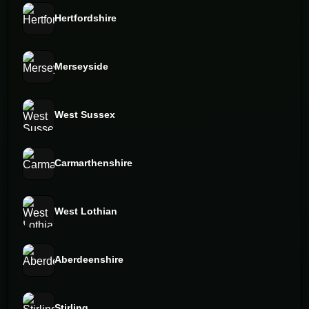
Hertfordshire
Merseyside
West Sussex
Carmarthenshire
West Lothian
Aberdeenshire
Stirling