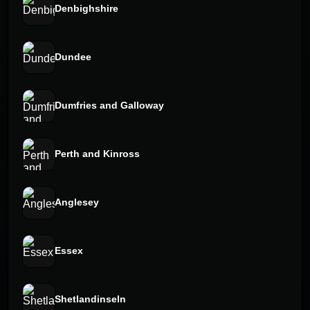
Denbighshire
Dundee
Dumfries and Galloway
Perth and Kinross
Anglesey
Essex
Shetlandinseln