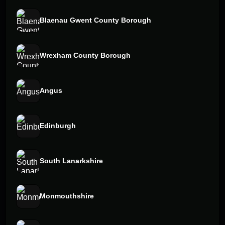
Blaenau Gwent County Borough
Wrexham County Borough
Angus
Edinburgh
South Lanarkshire
Monmouthshire