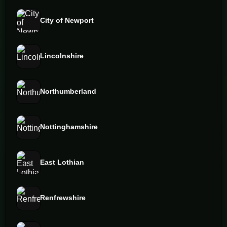
City of Newport
Lincolnshire
Northumberland
Nottinghamshire
East Lothian
Renfrewshire