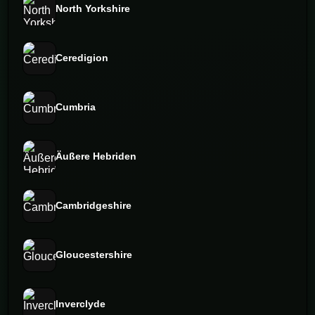
North Yorkshire
Ceredigion
Cumbria
Äußere Hebriden
Cambridgeshire
Gloucestershire
Inverclyde