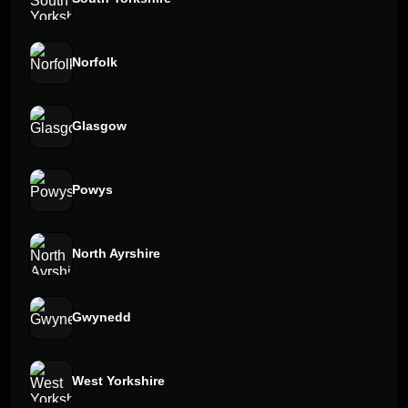
Norfolk
Glasgow
Powys
North Ayrshire
Gwynedd
West Yorkshire