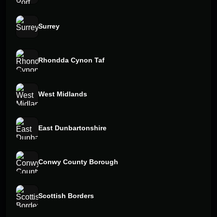
Surrey
Rhondda Cynon Taf
West Midlands
East Dunbartonshire
Conwy County Borough
Scottish Borders