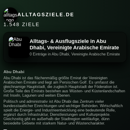
ALLTAGSZIELE.DE
1.548 ZIELE
Alltags- & Ausflugsziele in Abu
Dhabi, Vereinigte Arabische Emirate
0 Einträge in Abu Dhabi, Vereinigte Arabische Emirate
Abu Dhabi
Abu Dhabi ist das flächenmäßig größte Emirat der Vereinigten
Arabischen Emirate und liegt am Persischen Golf. Es umfasst die
gleichnamige Hauptstadt, die zugleich Hauptstadt der Föderation ist.
Große Teile des Emirats bestehen aus Wüsten- und Küstenlandschaften
mit Inseln, Lagunen und weiten Ebenen.
Politisch und administrativ ist Abu Dhabi das Zentrum vieler
bundesstaatlicher Einrichtungen und wichtiger Behörden. Wirtschaftlich
spielt die Energie- und Industrieentwicklung eine bedeutende Rolle,
ergänzt durch Infrastruktur, Dienstleistungen und Kulturprojekte.
Gleichzeitig gibt es außerhalb der Stadtregion weitläufige, dünn
besiedelte Gebiete mit starkem Natur- und Wüstencharakter.