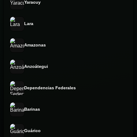
Yaracuy
Lara
Amazonas
Anzoátegui
Dependencias Federales
Barinas
Guárico