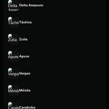
Delta Amacuro
Táchira
Zulia
Apure
Vargas
Mérida
Carabobo