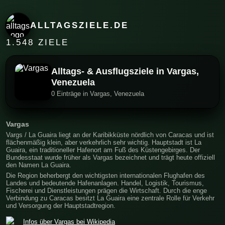
ALLTAGSZIELE.DE
1.548 ZIELE
Alltags- & Ausflugsziele in Vargas,
Venezuela
0 Einträge in Vargas, Venezuela
Vargas
Vargs / La Guaira liegt an der Karibikküste nördlich von Caracas und ist
flächenmäßig klein, aber verkehrlich sehr wichtig. Hauptstadt ist La
Guaira, ein traditioneller Hafenort am Fuß des Küstengebirges. Der
Bundesstaat wurde früher als Vargas bezeichnet und trägt heute offiziell
den Namen La Guaira.
Die Region beherbergt den wichtigsten internationalen Flughafen des
Landes und bedeutende Hafenanlagen. Handel, Logistik, Tourismus,
Fischerei und Dienstleistungen prägen die Wirtschaft. Durch die enge
Verbindung zu Caracas besitzt La Guaira eine zentrale Rolle für Verkehr
und Versorgung der Hauptstadtregion.
Infos über Vargas bei Wikipedia