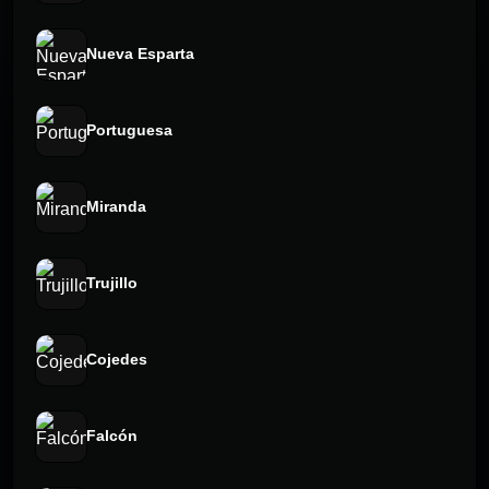
Nueva Esparta
Portuguesa
Miranda
Trujillo
Cojedes
Falcón