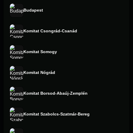
Budapest
Komitat Csongrád-Csanád
Komitat Somogy
Komitat Nógrád
Komitat Borsod-Abaúj-Zemplén
Komitat Szabolcs-Szatmár-Bereg