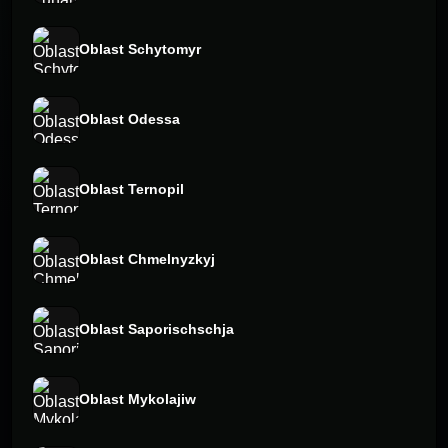
Oblast Schytomyr
Oblast Odessa
Oblast Ternopil
Oblast Chmelnyzkyj
Oblast Saporischschja
Oblast Mykolajiw