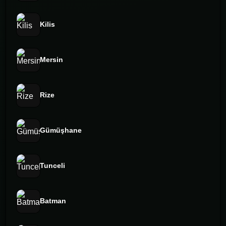
Kilis
Mersin
Rize
Gümüşhane
Tunceli
Batman