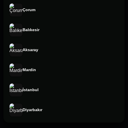
Çorum
Balıkesir
Aksaray
Mardin
İstanbul
Diyarbakır