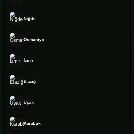
Niğde
Osmaniye
İzmir
Elazığ
Uşak
Karabük