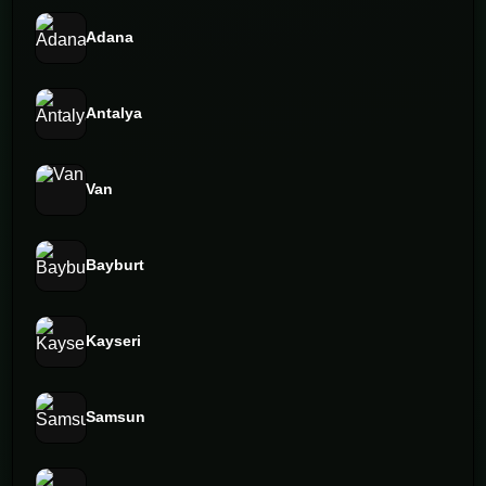
Adana
Antalya
Van
Bayburt
Kayseri
Samsun