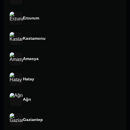
Erzurum
Kastamonu
Amasya
Hatay
Ağrı
Gaziantep