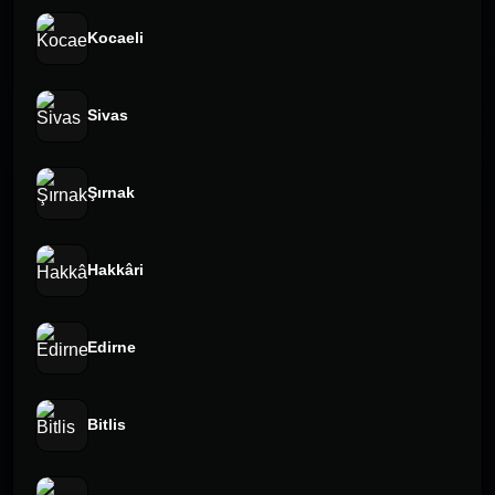
Kocaeli
Sivas
Şırnak
Hakkâri
Edirne
Bitlis