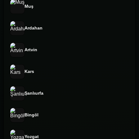
Muş
Ardahan
Artvin
Kars
Şanlıurfa
Bingöl
Yozgat