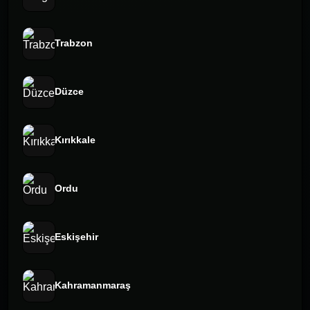
Trabzon
Düzce
Kırıkkale
Ordu
Eskişehir
Kahramanmaraş