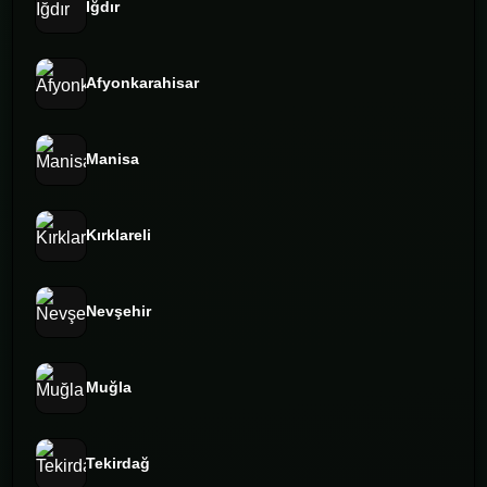
Iğdır
Afyonkarahisar
Manisa
Kırklareli
Nevşehir
Muğla
Tekirdağ