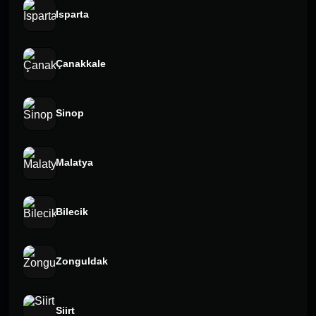
Isparta
Çanakkale
Sinop
Malatya
Bilecik
Zonguldak
Siirt