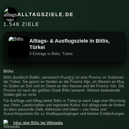
ALLTAGSZIELE.DE
1.548 ZIELE
Alltags- & Ausflugsziele in Bitlis,
Türkei
0 Einträge in Bitlis, Türkei
Bitlis
Bitlis (kurdisch Bedlis; armenisch Բաղէշ) ist eine Provinz im Südosten
der Türkei. Sie grenzt im Norden an die Provinz Ağrı, im Westen an Muş,
im Süden an Siirt und im Osten an den Vansee und die Provinz Van. Die
Provinz ist nach der größten Stadt Bitlis benannt. Weitere bedeutende
Städte gibt es nicht.
Für Ausflüge und Alltag bietet Bitlis in Türkei je nach Lage eine Mischung
aus Orten, Landschaften und regionaler Kultur. Auf alltagsziele.de findest
du dazu passende Ziele, Adressen und Ideen – von Natur und
Aussichtspunkten bis zu Stadtspaziergängen und kleinen Entdeckungen.
Infos über Bitlis bei Wikipedia