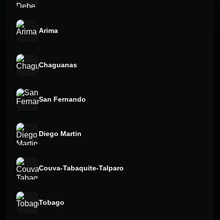
Arima
Chaguanas
San Fernando
Diego Martin
Couva-Tabaquite-Talparo
Tobago