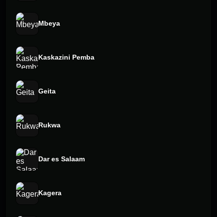
Mbeya
Kaskazini Pemba
Geita
Rukwa
Dar es Salaam
Kagera