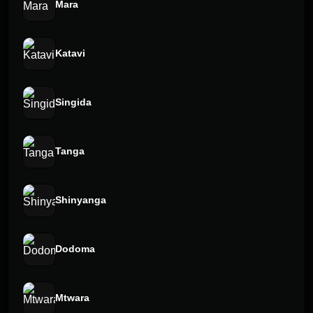
Mara
Katavi
Singida
Tanga
Shinyanga
Dodoma
Mtwara