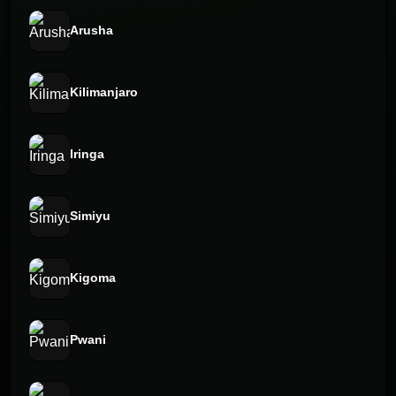
Arusha
Kilimanjaro
Iringa
Simiyu
Kigoma
Pwani