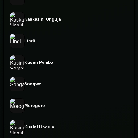
Kaskazini Unguja
Lindi
Kusini Pemba
Songwe
Morogoro
Kusini Unguja