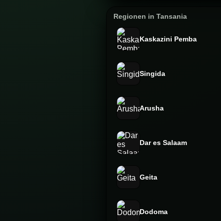
Regionen in Tansania
Kaskazini Pemba
Singida
Arusha
Dar es Salaam
Geita
Dodoma