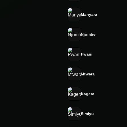
Manyara
Njombe
Pwani
Mtwara
Kagera
Simiyu