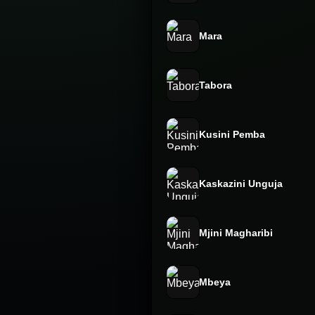
Mara
Tabora
Kusini Pemba
Kaskazini Unguja
Mjini Magharibi
Mbeya