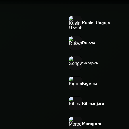
Kusini Unguja
Rukwa
Songwe
Kigoma
Kilimanjaro
Morogoro