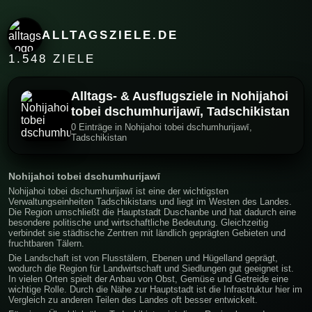
ALLTAGSZIELE.DE
1.548 ZIELE
Alltags- & Ausflugsziele in Nohijahoi
tobei dschumhurijawī, Tadschikistan
0 Einträge in Nohijahoi tobei dschumhurijawī,
Tadschikistan
Nohijahoi tobei dschumhurijawī
Nohijahoi tobei dschumhurijawī ist eine der wichtigsten
Verwaltungseinheiten Tadschikistans und liegt im Westen des Landes.
Die Region umschließt die Hauptstadt Duschanbe und hat dadurch eine
besondere politische und wirtschaftliche Bedeutung. Gleichzeitig
verbindet sie städtische Zentren mit ländlich geprägten Gebieten und
fruchtbaren Tälern.
Die Landschaft ist von Flusstälern, Ebenen und Hügelland geprägt,
wodurch die Region für Landwirtschaft und Siedlungen gut geeignet ist.
In vielen Orten spielt der Anbau von Obst, Gemüse und Getreide eine
wichtige Rolle. Durch die Nähe zur Hauptstadt ist die Infrastruktur hier im
Vergleich zu anderen Teilen des Landes oft besser entwickelt.