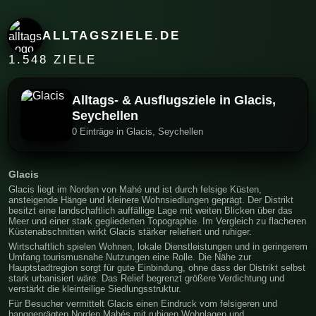
ALLTAGSZIELE.DE
1.548 ZIELE
Alltags- & Ausflugsziele in Glacis,
Seychellen
0 Einträge in Glacis, Seychellen
Glacis
Glacis liegt im Norden von Mahé und ist durch felsige Küsten,
ansteigende Hänge und kleinere Wohnsiedlungen geprägt. Der Distrikt
besitzt eine landschaftlich auffällige Lage mit weiten Blicken über das
Meer und einer stark gegliederten Topographie. Im Vergleich zu flacheren
Küstenabschnitten wirkt Glacis stärker reliefiert und ruhiger.
Wirtschaftlich spielen Wohnen, lokale Dienstleistungen und in geringerem
Umfang tourismusnahe Nutzungen eine Rolle. Die Nähe zur
Hauptstadtregion sorgt für gute Einbindung, ohne dass der Distrikt selbst
stark urbanisiert wäre. Das Relief begrenzt größere Verdichtung und
verstärkt die kleinteilige Siedlungsstruktur.
Für Besucher vermittelt Glacis einen Eindruck vom felsigeren und
hanggeprägten Norden Mahés mit ruhigen Wohnlagen und