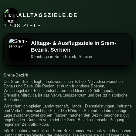
ALLTAGSZIELE.DE
1.548 ZIELE
Alltags- & Ausflugsziele in Srem-
Bezirk, Serbien
0 Einträge in Srem-Bezirk, Serbien
Srem-Bezirk
Der Srem-Bezirk liegt im südwestlichen Teil der Vojvodina zwischen
Donau und Save. Die Region ist durch fruchtbare Ebenen,
Weinbaugebiete, Flusslandschaften und kleinere Städte geprägt.
Sremska Mitrovica ist das Verwaltungszentrum und besitzt historische
Bedeutung.
Wirtschaftlich spielen Landwirtschaft, Handel, Dienstleistungen, Industrie
und Verkehr eine wichtige Rolle. Die Nähe zu Belgrad und die günstige
Lage zwischen zwei großen Flüssen machen den Bezirk besonders gut
angebunden. Dadurch verbindet der Srem-Bezirk agrarische Prägung mit
regionaler Zentralfunktion.
Für Besucher vermittelt der Srem-Bezirk einen Eindruck vom flussnahen
und fruchtbaren Westen der Vojvodina. Die Region steht für Donaunähe,