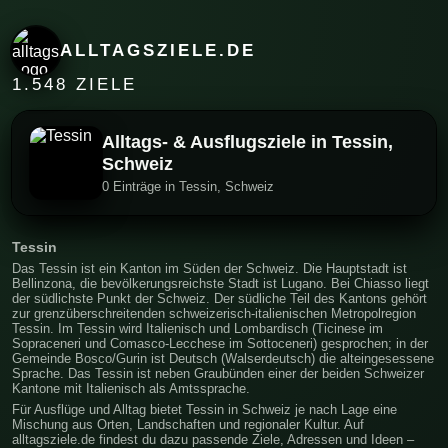
ALLTAGSZIELE.DE
1.548 ZIELE
Alltags- & Ausflugsziele in Tessin,
Schweiz
0 Einträge in Tessin, Schweiz
Tessin
Das Tessin ist ein Kanton im Süden der Schweiz. Die Hauptstadt ist
Bellinzona, die bevölkerungsreichste Stadt ist Lugano. Bei Chiasso liegt
der südlichste Punkt der Schweiz. Der südliche Teil des Kantons gehört
zur grenzüberschreitenden schweizerisch-italienischen Metropolregion
Tessin. Im Tessin wird Italienisch und Lombardisch (Ticinese im
Sopraceneri und Comasco-Lecchese im Sottoceneri) gesprochen; in der
Gemeinde Bosco/Gurin ist Deutsch (Walserdeutsch) die alteingesessene
Sprache. Das Tessin ist neben Graubünden einer der beiden Schweizer
Kantone mit Italienisch als Amtssprache.
Für Ausflüge und Alltag bietet Tessin in Schweiz je nach Lage eine
Mischung aus Orten, Landschaften und regionaler Kultur. Auf
alltagsziele.de findest du dazu passende Ziele, Adressen und Ideen –