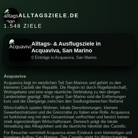
ALLTAGSZIELE.DE
1.548 ZIELE
Alltags- & Ausflugsziele in
Acquaviva, San Marino
0 Einträge in Acquaviva, San Marino
Acquaviva
Acquaviva liegt im westlichen Teil San Marinos und gehört zu den
kleineren Castelli der Republik. Die Region ist durch Hügellandschaft,
Wohngebiete und eine enge räumliche Verbindung zu den übrigen
Landesteilen geprägt. Wie in ganz San Marino sind die Entfernungen
kurz und die Übergänge zwischen den Siedlungsbereichen fließend.
Wirtschaftlich spielen Wohnen, lokale Dienstleistungen, kleinere
Gewerbestrukturen und die Grenznähe zu Italien eine Rolle. Acquaviva
ist funktional eng mit dem Gesamtstaat verflochten und besitzt keinen
stark eigenständigen Wirtschaftsraum. Dennoch prägt die lokale
Verwaltung das Alltagsleben und die räumliche Identität des Castello.
Für Besucher vermittelt Acquaviva einen Eindruck vom kleinteiligen und
hügeligen Aufbau San Marinos. Das Castello steht für Wohncharakter,