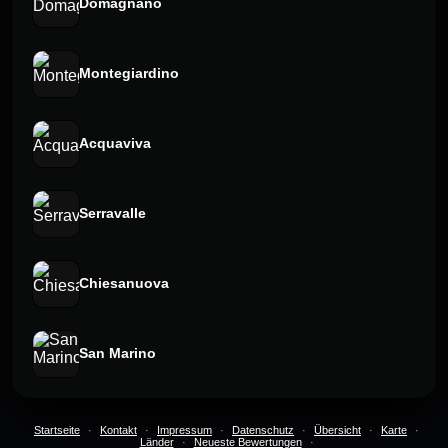
Domagnano
Montegiardino
Acquaviva
Serravalle
Chiesanuova
San Marino
Startseite
·
Kontakt
·
Impressum
·
Datenschutz
·
Übersicht
·
Karte
·
Länder
·
Neueste Bewertungen
·