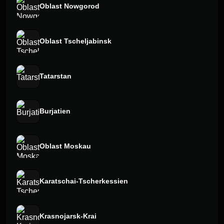
Oblast Nowgorod
Oblast Tscheljabinsk
Tatarstan
Burjatien
Oblast Moskau
Karatschai-Tscherkessien
Krasnojarsk-Krai