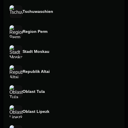
Tschuwaschien
Region Perm
Stadt Moskau
Republik Altai
Oblast Tula
Oblast Lipezk