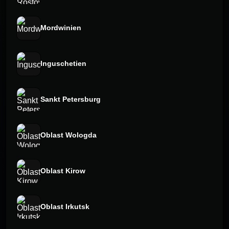
Mordwinien
Inguschetien
Sankt Petersburg
Oblast Wologda
Oblast Kirow
Oblast Irkutsk