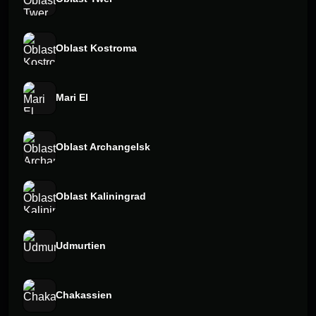
Oblast Kostroma
Mari El
Oblast Archangelsk
Oblast Kaliningrad
Udmurtien
Chakassien