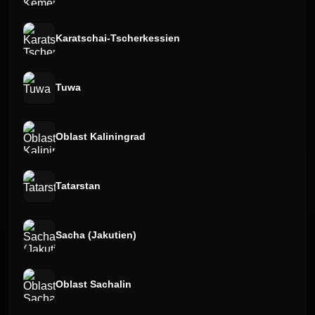
Karatschai-Tscherkessien
Tuwa
Oblast Kaliningrad
Tatarstan
Sacha (Jakutien)
Oblast Sachalin