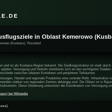
LE.DE
Ausflugsziele in Oblast Kemerowo (Kusb
emerowo (Kusbass), Russland
en und ist als Kusbass-Region bekannt. Die Siedlungsstruktur ist stark durch 
e spielen. Versorgung und Verkehr orientieren sich an den wichtigsten Städt
erschiede zwischen urbanen Korridoren und peripheren Teilräumen.
eistungen, Handel und regionale Produktion eine zentrale Rolle. Infrastruktur i
einden stärker von regionalen Zentren abhängig sind. Die Oblast ist in Rajon
ukturieren. Diese Gliederung unterstützt die Koordination von Versorgung un
ass) bei Wikipedia
bass)