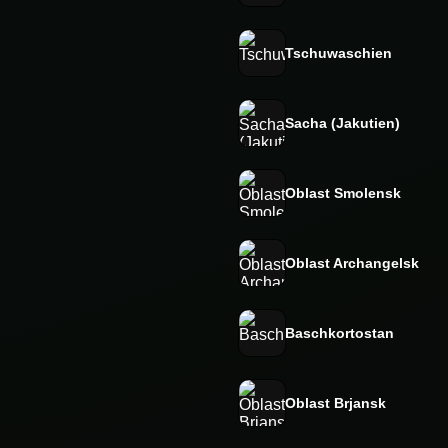
Tschuwaschien
Sacha (Jakutien)
Oblast Smolensk
Oblast Archangelsk
Baschkortostan
Oblast Brjansk