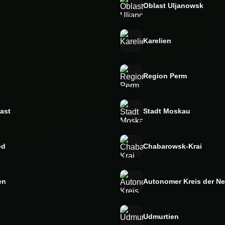
Oblast Uljanowsk
Karelien
Region Perm
ast
Stadt Moskau
od
Chabarowsk-Krai
en
Autonomer Kreis der N
Udmurtien