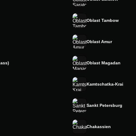
Oblast Tambow
Oblast Amur
ass)
Oblast Magadan
Kamtschatka-Krai
Sankt Petersburg
Chakassien