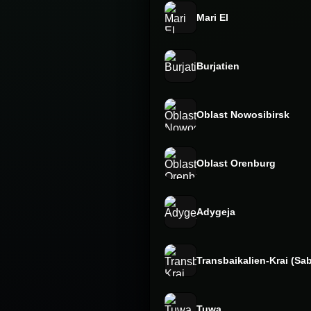
Mari El
Burjatien
Oblast Nowosibirsk
Oblast Orenburg
Adygeja
Transbaikalien-Krai (Sab
Tuwa