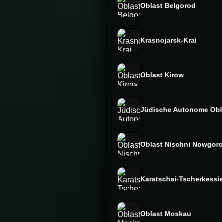
Oblast Belgorod
Krasnojarsk-Krai
Oblast Kirow
Jüdische Autonome Obl
Oblast Nischni Nowgor
Karatschai-Tscherkessi
Oblast Moskau