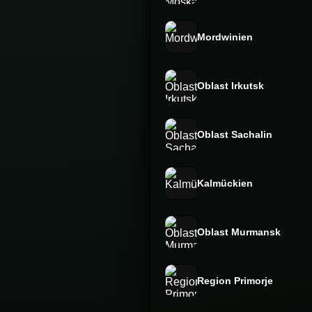
Mordwinien
Oblast Irkutsk
Oblast Sachalin
Kalmückien
Oblast Murmansk
Region Primorje