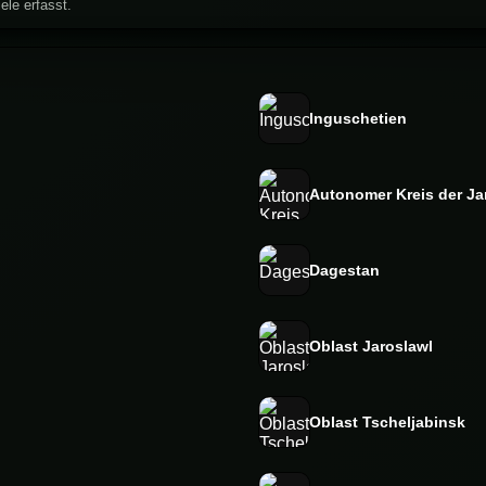
ele erfasst.
Inguschetien
Autonomer Kreis der J
Dagestan
Oblast Jaroslawl
Oblast Tscheljabinsk