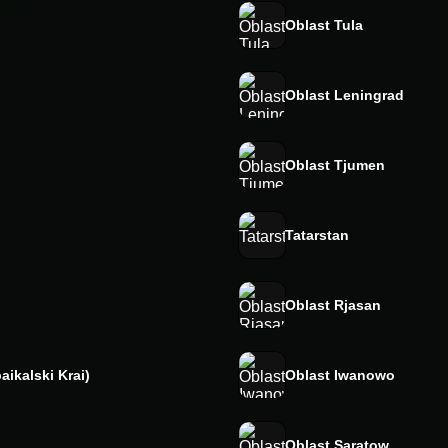
Oblast Tula
Oblast Leningrad
Oblast Tjumen
Tatarstan
Oblast Rjasan
aikalski Krai)
Oblast Iwanowo
Oblast Saratow