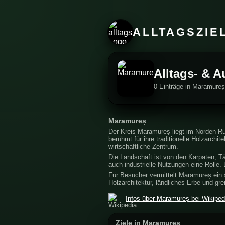
ALLTAGSZIE
Alltags- & 
0 Einträge in Maramure
Maramureș
Der Kreis Maramureș liegt im Norden Ru
berühmt für ihre traditionelle Holzarchi
wirtschaftliche Zentrum.
Die Landschaft ist von den Karpaten, Täl
auch industrielle Nutzungen eine Rolle.
Für Besucher vermittelt Maramureș ein s
Holzarchitektur, ländliches Erbe und 
Infos über Maramureș bei Wikiped
Ziele in Maramureș