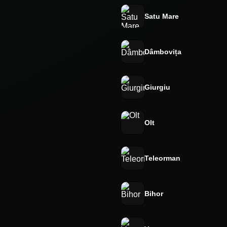
Satu Mare
Dâmbovița
Giurgiu
Olt
Teleorman
Bihor