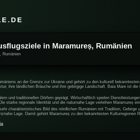
LE.DE
Ausflugsziele in Maramureș, Rumänien
ș, Rumänien
mäniens an der Grenze zur Ukraine und gehört zu den kulturell bekanntesten
tektur, ihre ländlichen Bräuche und ihre gebirgige Landschaft. Baia Mare ist di
ern und traditionellen Dörfern geprägt. Wirtschaftlich spielen Dienstleistunge
 Die starke regionale Identität und die naturnahe Lage verleihen Maramureș ei
ehr charakteristisches Bild des nördlichen Rumänien mit Tradition, Gebirge u
grenznahe Lage. Damit gehört Maramureș zu den bekanntesten Kulturregionen 
ia