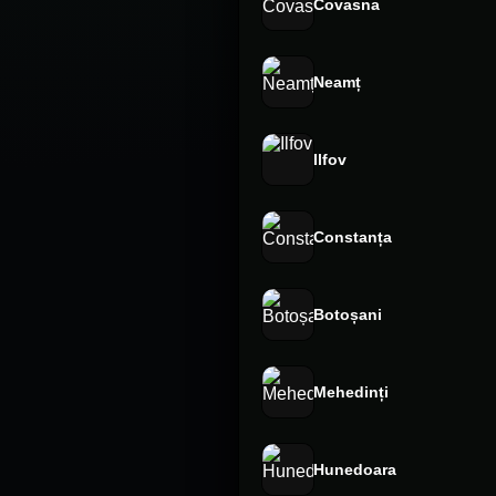
Covasna
Neamț
Ilfov
Constanța
Botoșani
Mehedinți
Hunedoara