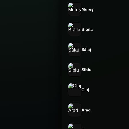
Mureș
Brăila
Sălaj
Sibiu
Cluj
Arad