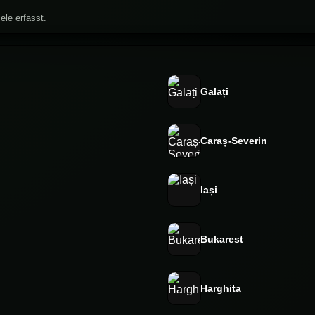
ele erfasst.
Galați
Caraș-Severin
Iași
Bukarest
Harghita