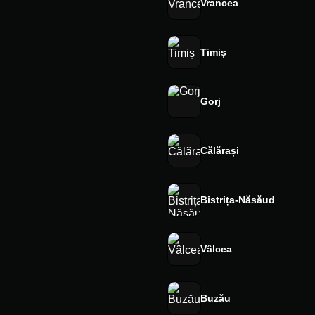
Vrancea
Timiș
Gorj
Călărași
Bistrița-Năsăud
Vâlcea
Buzău