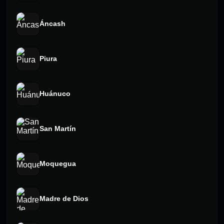
Áncash
Piura
Huánuco
San Martín
Moquegua
Madre de Dios