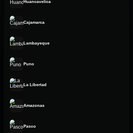
Huancavelica
Cajamarca
Lambayeque
Puno
La Libertad
Amazonas
Pasco