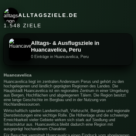
ALLTAGSZIELE.DE
1.548 ZIELE
Alltags- & Ausflugsziele in
Huancavelica, Peru
0 Einträge in Huancavelica, Peru
Huancavelica
Huancavelica liegt im zentralen Andenraum Perus und gehört zu den
hochgelegenen und ländlich geprägten Regionen des Landes. Die
Hauptstadt Huancavelica ist ein regionales Zentrum in einer Umgebung
aus Bergen, Hochflächen und abgelegenen Tälern. Die Region besitzt
eine lange Geschichte im Bergbau und in der Nutzung von
Hochlandressourcen.
Wirtschaftlich spielen Landwirtschaft, Viehzucht, Bergbau und regionale
Dienstleistungen eine wichtige Rolle. Die Höhenlage und die schwierige
Erreichbarkeit vieler Gebiete wirken sich stark auf Siedlung und
Infrastruktur aus. Huancavelica bleibt dadurch eine Region mit
ausgeprägt hochandinem Charakter.
Für Besucher vermittelt Huancavelica einen Eindruck vom abgelegenen