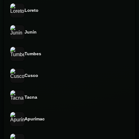
Loreto
Junín
Tumbes
Cusco
Tacna
Apurímac