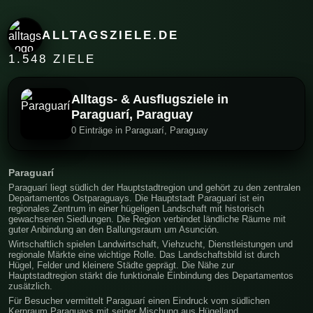
ALLTAGSZIELE.DE
1.548 ZIELE
Alltags- & Ausflugsziele in
Paraguarí, Paraguay
0 Einträge in Paraguarí, Paraguay
Paraguarí
Paraguarí liegt südlich der Hauptstadtregion und gehört zu den zentralen
Departamentos Ostparaguays. Die Hauptstadt Paraguarí ist ein
regionales Zentrum in einer hügeligen Landschaft mit historisch
gewachsenen Siedlungen. Die Region verbindet ländliche Räume mit
guter Anbindung an den Ballungsraum um Asunción.
Wirtschaftlich spielen Landwirtschaft, Viehzucht, Dienstleistungen und
regionale Märkte eine wichtige Rolle. Das Landschaftsbild ist durch
Hügel, Felder und kleinere Städte geprägt. Die Nähe zur
Hauptstadtregion stärkt die funktionale Einbindung des Departamentos
zusätzlich.
Für Besucher vermittelt Paraguarí einen Eindruck vom südlichen
Kernraum Paraguays mit seiner Mischung aus Hügelland,