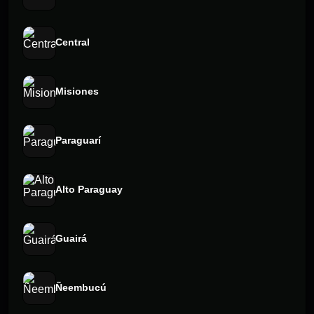
Central
Misiones
Paraguarí
Alto Paraguay
Guairá
Ñeembucú