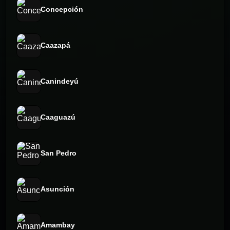
Concepción
Caazapá
Canindeyú
Caaguazú
San Pedro
Asunción
Amambay