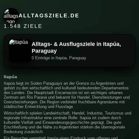
ALLTAGSZIELE.DE
1.548 ZIELE
Alltags- & Ausflugsziele in Itapúa,
Paraguay
0 Einträge in Itapúa, Paraguay
Itapúa
Itapúa liegt im Süden Paraguays an der Grenze zu Argentinien und
gehört zu den wirtschaftlich und kulturell bedeutenden Departamentos
des Landes. Die Hauptstadt Encarnación ist ein wichtiges urbanes
Zentrum am Río Paraná und bekannt für Handel, Dienstleistungen und
Grenzbeziehungen. Die Region verbindet fruchtbare Agrarräume mit
städtischer Entwicklung und Flusslage.
Wirtschaftlich spielen Landwirtschaft, Handel, Industrie, Tourismus und
regionale Infrastruktur eine zentrale Rolle. Itapúa ist zudem durch
kulturelle Vielfalt und Einwanderungsgeschichte geprägt. Die gute
Erschließung und die Nähe zu Argentinien stärken die überregionale
Bedeutung zusätzlich.
Für Besucher vermittelt Itapúa einen Eindruck vom offenen und