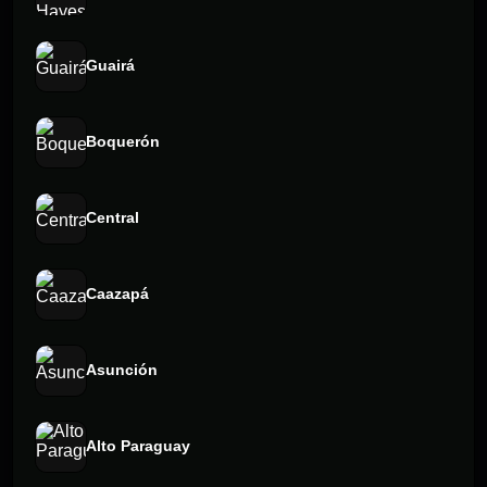
Guairá
Boquerón
Central
Caazapá
Asunción
Alto Paraguay