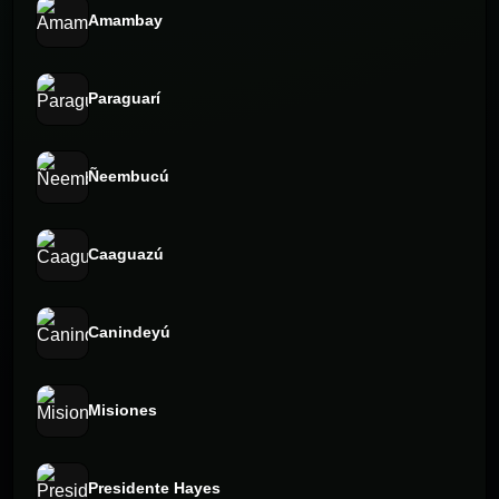
Amambay
Paraguarí
Ñeembucú
Caaguazú
Canindeyú
Misiones
Presidente Hayes