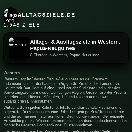
ALLTAGSZIELE.DE
1.548 ZIELE
Alltags- & Ausflugsziele in Western,
Papua-Neuguinea
0 Einträge in Western, Papua-Neuguinea
Western
Western liegt im Westen Papua-Neuguineas an der Grenze zu
Indonesien und ist die flächenmäßig größte Provinz des Landes. Die
Hauptstadt Daru liegt auf einer Insel vor der Südküste und bildet das
Verwaltungszentrum dieser weitläufigen Region. Große Teile der Provinz
bestehen aus Flüssen, Sümpfen, Tieflandwäldern und schwer
zugänglichen Binnenräumen.
Wirtschaftlich spielen Rohstoffe, lokale Landwirtschaft, Fischerei und
begrenzte Dienstleistungen eine Rolle. Die geringe Bevölkerungsdichte
und die schwierigen naturräumlichen Bedingungen prägen die regionale
Entwicklung stark. Western unterscheidet sich dadurch deutlich von den
dichter besiedelten Hochland- oder Küstenprovinzen.
Für Besucher vermittelt Western einen Eindruck von der Weite und