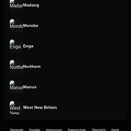
Madang
Morobe
Enga
Northern
Manus
West New Britain
Startseite
·
Kontakt
·
Impressum
·
Datenschutz
·
Übersicht
·
Karte
·