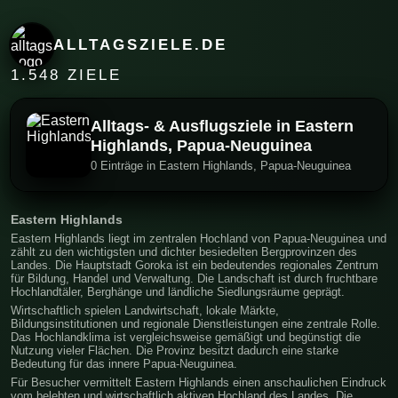
ALLTAGSZIELE.DE
1.548 ZIELE
Alltags- & Ausflugsziele in Eastern
Highlands, Papua-Neuguinea
0 Einträge in Eastern Highlands, Papua-Neuguinea
Eastern Highlands
Eastern Highlands liegt im zentralen Hochland von Papua-Neuguinea und
zählt zu den wichtigsten und dichter besiedelten Bergprovinzen des
Landes. Die Hauptstadt Goroka ist ein bedeutendes regionales Zentrum
für Bildung, Handel und Verwaltung. Die Landschaft ist durch fruchtbare
Hochlandtäler, Berghänge und ländliche Siedlungsräume geprägt.
Wirtschaftlich spielen Landwirtschaft, lokale Märkte,
Bildungsinstitutionen und regionale Dienstleistungen eine zentrale Rolle.
Das Hochlandklima ist vergleichsweise gemäßigt und begünstigt die
Nutzung vieler Flächen. Die Provinz besitzt dadurch eine starke
Bedeutung für das innere Papua-Neuguinea.
Für Besucher vermittelt Eastern Highlands einen anschaulichen Eindruck
vom belebten und wirtschaftlich aktiven Hochland des Landes. Die