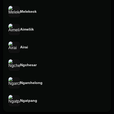
Melekeok
Aimeliik
Airai
Ngchesar
Ngarchelong
Ngatpang