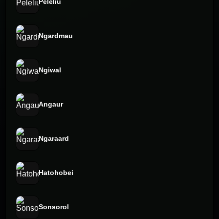
Peleliu
Ngardmau
Ngiwal
Angaur
Ngaraard
Hatohobei
Sonsorol