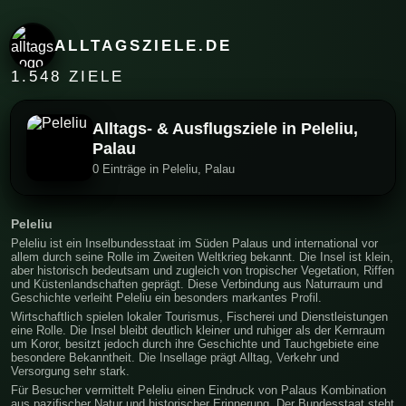
ALLTAGSZIELE.DE
1.548 ZIELE
Alltags- & Ausflugsziele in Peleliu,
Palau
0 Einträge in Peleliu, Palau
Peleliu
Peleliu ist ein Inselbundesstaat im Süden Palaus und international vor
allem durch seine Rolle im Zweiten Weltkrieg bekannt. Die Insel ist klein,
aber historisch bedeutsam und zugleich von tropischer Vegetation, Riffen
und Küstenlandschaften geprägt. Diese Verbindung aus Naturraum und
Geschichte verleiht Peleliu ein besonders markantes Profil.
Wirtschaftlich spielen lokaler Tourismus, Fischerei und Dienstleistungen
eine Rolle. Die Insel bleibt deutlich kleiner und ruhiger als der Kernraum
um Koror, besitzt jedoch durch ihre Geschichte und Tauchgebiete eine
besondere Bekanntheit. Die Insellage prägt Alltag, Verkehr und
Versorgung sehr stark.
Für Besucher vermittelt Peleliu einen Eindruck von Palaus Kombination
aus pazifischer Natur und historischer Erinnerung. Der Bundesstaat steht