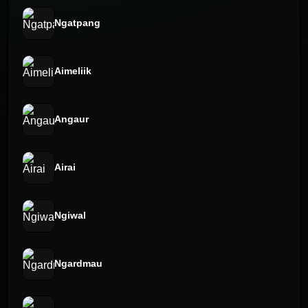
Ngatpang
Aimeliik
Angaur
Airai
Ngiwal
Ngardmau