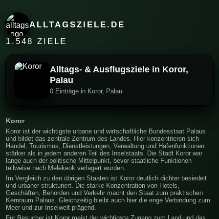
ALLTAGSZIELE.DE
1.548 ZIELE
Alltags- & Ausflugsziele in Koror,
Palau
0 Einträge in Koror, Palau
Koror
Koror ist der wichtigste urbane und wirtschaftliche Bundesstaat Palaus
und bildet das zentrale Zentrum des Landes. Hier konzentrieren sich
Handel, Tourismus, Dienstleistungen, Verwaltung und Hafenfunktionen
stärker als in jedem anderen Teil des Inselstaats. Die Stadt Koror war
lange auch der politische Mittelpunkt, bevor staatliche Funktionen
teilweise nach Melekeok verlagert wurden.
Im Vergleich zu den übrigen Staaten ist Koror deutlich dichter besiedelt
und urbaner strukturiert. Die starke Konzentration von Hotels,
Geschäften, Behörden und Verkehr macht den Staat zum praktischen
Kernraum Palaus. Gleichzeitig bleibt auch hier die enge Verbindung zum
Meer und zur Inselwelt prägend.
Für Besucher ist Koror meist der wichtigste Zugang zum Land und das