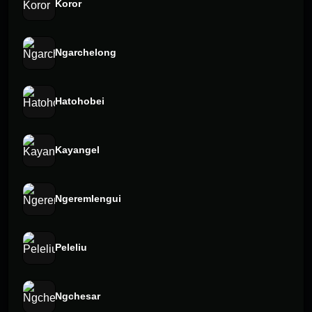
Koror
Ngarchelong
Hatohobei
Kayangel
Ngeremlengui
Peleliu
Ngchesar