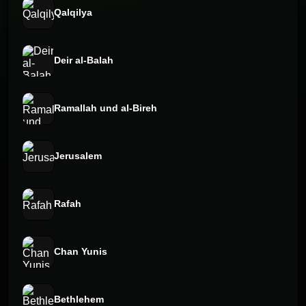
Qalqilya
Deir al-Balah
Ramallah und al-Bireh
Jerusalem
Rafah
Chan Yunis
Bethlehem