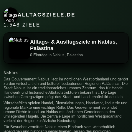
ALLTAGSZIELE.DE
1.548 ZIELE
Alltags- & Ausflugsziele in Nablus,
Palästina
0 Einträge in Nablus, Palästina
Nablus
Das Gouvernement Nablus liegt im nördlichen Westjordanland und gehört
zu den wirtschaftlich und kulturell bedeutenden Regionen Palästinas. Die
Stadt Nablus ist ein traditionsreiches urbanes Zentrum, das für Handel,
Handwerk und historische Altstadtstrukturen bekannt ist. Die Lage
zwischen Gebirgszügen prägt das Stadt- und Landschaftsbild deutlich.
Wirtschaftlich spielen Handel, Dienstleistungen, Handwerk, Industrie und
regionale Märkte eine wichtige Rolle. Das Gouvernement verbindet
urbane Dichte in und um Nablus mit ländlichen Gemeinden in den
umliegenden Hügeln. Die zentrale Lage im nördlichen Westjordanland
verleiht der Region zusätzliche Bedeutung.
Für Besucher vermittelt Nablus einen Eindruck vom wirtschaftlich
lebendigen und historisch gewachsenen Herzen des nördlichen