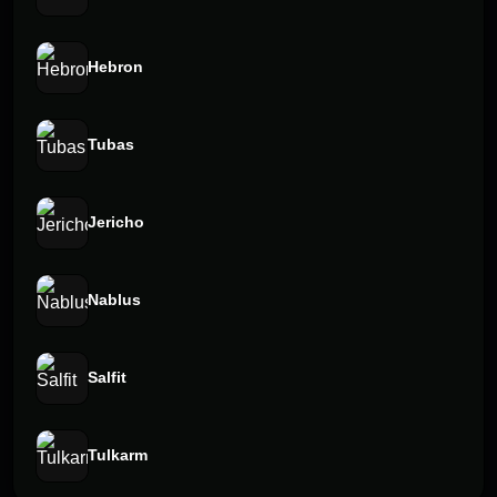
Hebron
Tubas
Jericho
Nablus
Salfit
Tulkarm