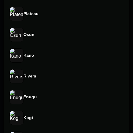
Plateau
Osun
Kano
Rivers
Enugu
Kogi