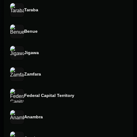
Taraba
Benue
Jigawa
Zamfara
Federal Capital Territory
Anambra