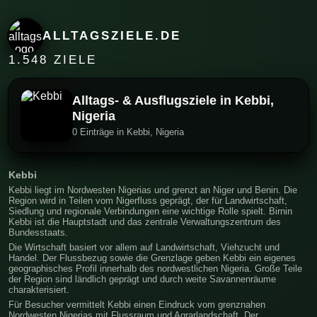
ALLTAGSZIELE.DE
1.548 ZIELE
Alltags- & Ausflugsziele in Kebbi,
Nigeria
0 Einträge in Kebbi, Nigeria
Kebbi
Kebbi liegt im Nordwesten Nigerias und grenzt an Niger und Benin. Die
Region wird in Teilen vom Nigerfluss geprägt, der für Landwirtschaft,
Siedlung und regionale Verbindungen eine wichtige Rolle spielt. Birnin
Kebbi ist die Hauptstadt und das zentrale Verwaltungszentrum des
Bundesstaats.
Die Wirtschaft basiert vor allem auf Landwirtschaft, Viehzucht und
Handel. Der Flussbezug sowie die Grenzlage geben Kebbi ein eigenes
geographisches Profil innerhalb des nordwestlichen Nigeria. Große Teile
der Region sind ländlich geprägt und durch weite Savannenräume
charakterisiert.
Für Besucher vermittelt Kebbi einen Eindruck vom grenznahen
Nordwesten Nigerias mit Flussraum und Agrarlandschaft. Der