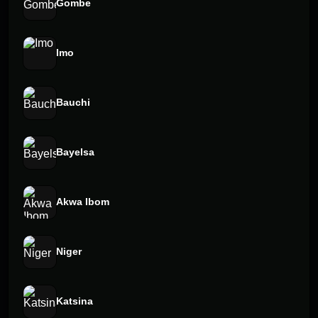
Gombe
Imo
Bauchi
Bayelsa
Akwa Ibom
Niger
Katsina