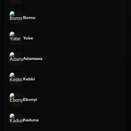
Borno
Yobe
Adamawa
Kebbi
Ebonyi
Kaduna