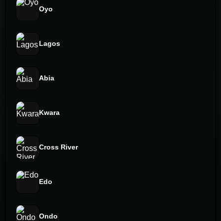
Oyo
Lagos
Abia
Kwara
Cross River
Edo
Ondo