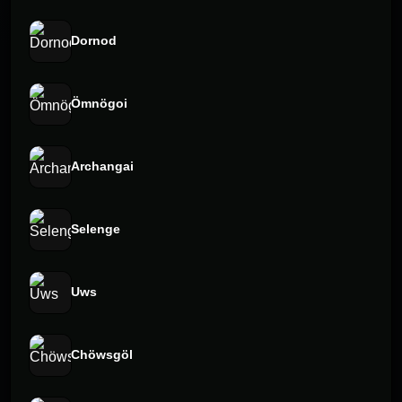
Dornod
Ömnögoi
Archangai
Selenge
Uws
Chöwsgöl