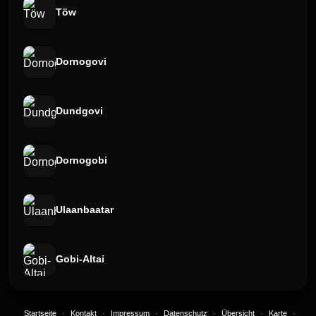
Töw
Dornogovi
Dundgovi
Dornogobi
Ulaanbaatar
Gobi-Altai
Startseite
·
Kontakt
·
Impressum
·
Datenschutz
·
Übersicht
·
Karte
·