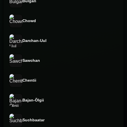
Bulgan
Chowd
Darchan-Uul
Sawchan
Chentii
Bajan-Ölgii
Suchbaatar