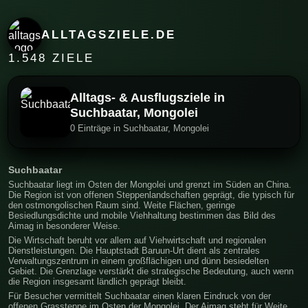
ALLTAGSZIELE.DE
1.548 ZIELE
Alltags- & Ausflugsziele in
Suchbaatar, Mongolei
0 Einträge in Suchbaatar, Mongolei
Suchbaatar
Suchbaatar liegt im Osten der Mongolei und grenzt im Süden an China.
Die Region ist von offenen Steppenlandschaften geprägt, die typisch für
den ostmongolischen Raum sind. Weite Flächen, geringe
Besiedlungsdichte und mobile Viehhaltung bestimmen das Bild des
Aimag in besonderer Weise.
Die Wirtschaft beruht vor allem auf Viehwirtschaft und regionalen
Dienstleistungen. Die Hauptstadt Baruun-Urt dient als zentrales
Verwaltungszentrum in einem großflächigen und dünn besiedelten
Gebiet. Die Grenzlage verstärkt die strategische Bedeutung, auch wenn
die Region insgesamt ländlich geprägt bleibt.
Für Besucher vermittelt Suchbaatar einen klaren Eindruck von der
offenen Grassteppe im Osten der Mongolei. Der Aimag steht für Weite,