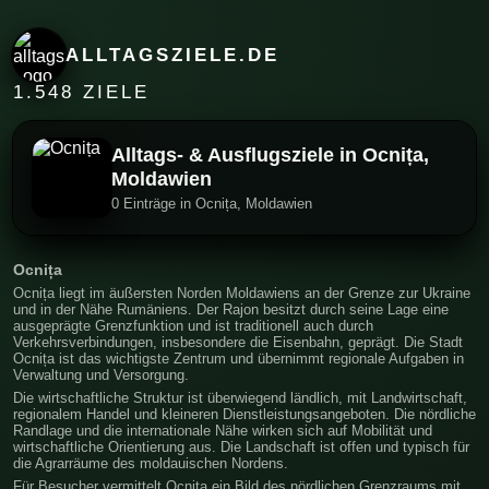
ALLTAGSZIELE.DE
1.548 ZIELE
Alltags- & Ausflugsziele in Ocnița,
Moldawien
0 Einträge in Ocnița, Moldawien
Ocnița
Ocnița liegt im äußersten Norden Moldawiens an der Grenze zur Ukraine
und in der Nähe Rumäniens. Der Rajon besitzt durch seine Lage eine
ausgeprägte Grenzfunktion und ist traditionell auch durch
Verkehrsverbindungen, insbesondere die Eisenbahn, geprägt. Die Stadt
Ocnița ist das wichtigste Zentrum und übernimmt regionale Aufgaben in
Verwaltung und Versorgung.
Die wirtschaftliche Struktur ist überwiegend ländlich, mit Landwirtschaft,
regionalem Handel und kleineren Dienstleistungsangeboten. Die nördliche
Randlage und die internationale Nähe wirken sich auf Mobilität und
wirtschaftliche Orientierung aus. Die Landschaft ist offen und typisch für
die Agrarräume des moldauischen Nordens.
Für Besucher vermittelt Ocnița ein Bild des nördlichen Grenzraums mit