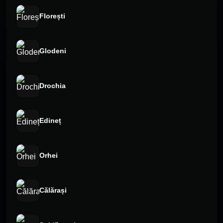
Florești
Glodeni
Drochia
Edineț
Orhei
Călărași