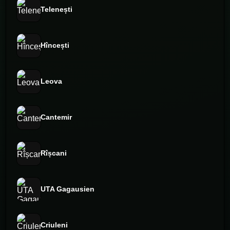
Telenești
Hîncești
Leova
Cantemir
Rîșcani
UTA Gagausien
Criuleni