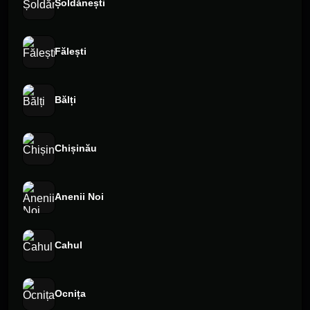
Șoldănești
Fălești
Bălți
Chișinău
Anenii Noi
Cahul
Ocnița