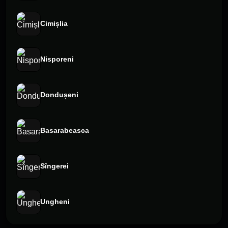
Cimișlia
Nisporeni
Dondușeni
Basarabeasca
Sîngerei
Ungheni