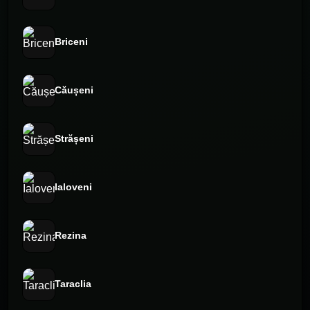
Briceni
Căușeni
Strășeni
Ialoveni
Rezina
Taraclia