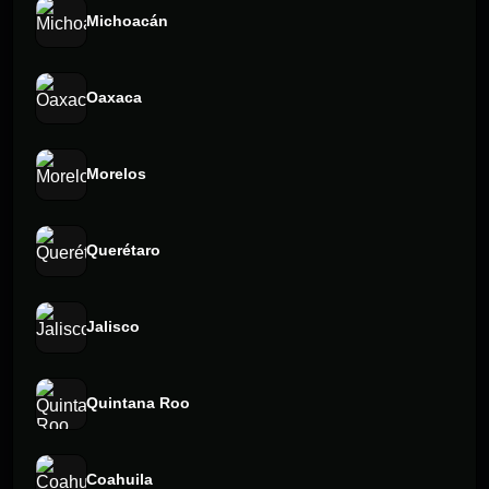
Michoacán
Oaxaca
Morelos
Querétaro
Jalisco
Quintana Roo
Coahuila