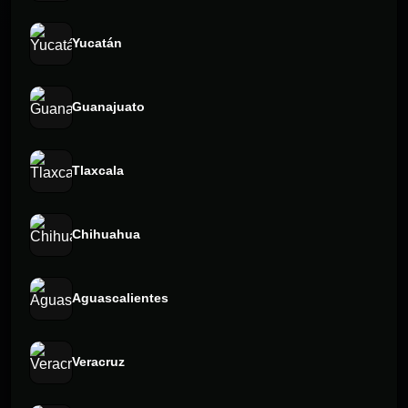
Yucatán
Guanajuato
Tlaxcala
Chihuahua
Aguascalientes
Veracruz