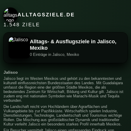
ALLTAGSZIELE.DE
1.548 ZIELE
Alltags- & Ausflugsziele in Jalisco,
Mexiko
0 Einträge in Jalisco, Mexiko
Jalisco
Jalisco liegt im Westen Mexikos und gehört zu den bekanntesten und
kulturell einflussreichsten Bundesstaaten des Landes. Mit Guadalajara
umfasst die Region eine der größten Städte Mexikos, die als
bedeutendes Zentrum für Wirtschaft, Bildung und Kultur gilt. Jalisco ist
zudem eng mit nationalen Symbolen wie Mariachi-Musik und Tequila
verbunden.
Die Landschaft reicht von Hochländern über Agrarflächen und
Vulkangebiete bis zur Pazifikküste. Wirtschaftlich spielen Industrie,
Dienstleistungen, Technologie, Landwirtschaft und Tourismus wichtige
Rollen. Die Mischung aus großstädtischer Dynamik und traditioneller
Kultur verleiht Jalisco ein besonders starkes Profil innerhalb Mexikos.
Für Besucher vermittelt Jalisco einen umfassenden Eindruck von