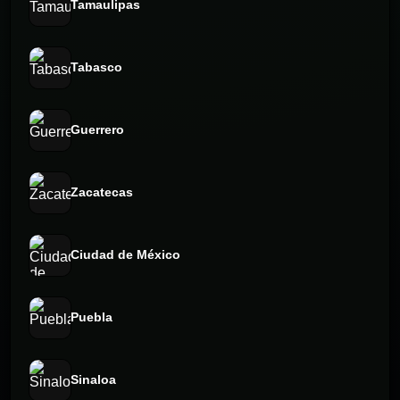
Tamaulipas
Tabasco
Guerrero
Zacatecas
Ciudad de México
Puebla
Sinaloa