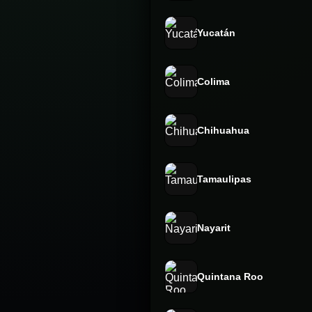
Yucatán
Colima
Chihuahua
Tamaulipas
Nayarit
Quintana Roo