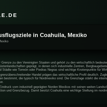
LE.DE
usflugsziele in Coahuila, Mexiko
Mexiko
r Grenze zu den Vereinigten Staaten und gehört zu den wirtschaftlich bedeu
stenlandschaften geprägt, in denen sich industrielle Zentren, Bergbaugebiet
und Städte wie Torreón oder Piedras Negras sind wichtige Knotenpunkte für Wir
grenzüberschreitender Handel prägen das wirtschaftliche Profil deutlich. Zugl
 bestimmt, die typisch für Nordmexiko sind. Die Grenzlage stärkt die intern
se.
 Eindruck vom industriell geprägten Norden Mexikos mit seinen weiten Landsc
ktion und Grenzbezug. Damit besitzt Coahuila eine wichtige Stellung im nord