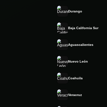
Durango
Baja California Sur
Aguascalientes
Nuevo León
Coahuila
Veracruz