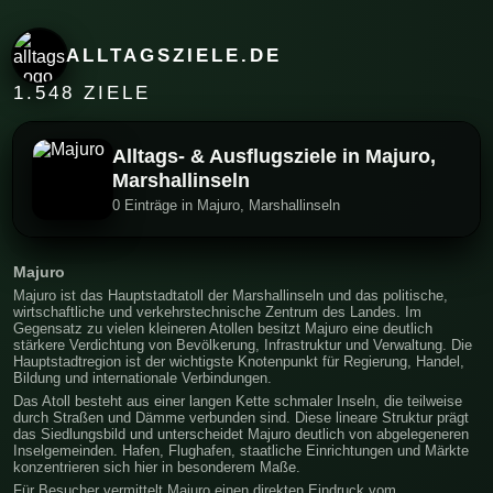
ALLTAGSZIELE.DE
1.548 ZIELE
Alltags- & Ausflugsziele in Majuro,
Marshallinseln
0 Einträge in Majuro, Marshallinseln
Majuro
Majuro ist das Hauptstadtatoll der Marshallinseln und das politische,
wirtschaftliche und verkehrstechnische Zentrum des Landes. Im
Gegensatz zu vielen kleineren Atollen besitzt Majuro eine deutlich
stärkere Verdichtung von Bevölkerung, Infrastruktur und Verwaltung. Die
Hauptstadtregion ist der wichtigste Knotenpunkt für Regierung, Handel,
Bildung und internationale Verbindungen.
Das Atoll besteht aus einer langen Kette schmaler Inseln, die teilweise
durch Straßen und Dämme verbunden sind. Diese lineare Struktur prägt
das Siedlungsbild und unterscheidet Majuro deutlich von abgelegeneren
Inselgemeinden. Hafen, Flughafen, staatliche Einrichtungen und Märkte
konzentrieren sich hier in besonderem Maße.
Für Besucher vermittelt Majuro einen direkten Eindruck vom