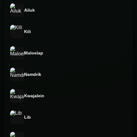
Ailuk
Kili
Maloelap
Namdrik
Kwajalein
Lib