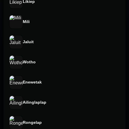
Likiep
Mili
Jaluit
Wotho
Enewetak
Ailinglaplap
Rongelap