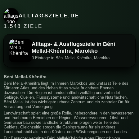
ALLTAGSZIELE.DE
1.548 ZIELE
Alltags- & Ausflugsziele in Béni
Mellal-Khénifra, Marokko
0 Einträge in Béni Mellal-Khénifra, Marokko
Béni Mellal-Khénifra
Béni Mellal-Khénifra liegt im Inneren Marokkos und umfasst Teile des
Mittleren Atlas und des Hohen Atlas sowie fruchtbare Ebenen
dazwischen. Die Region ist landschaftlich vielfältig und verbindet
Gebirge, Quellen, Flusssysteme und landwirtschaftliche Nutzflächen.
Béni Mellal ist das wichtigste urbane Zentrum und ein zentraler Ort für
Verwaltung und Versorgung.
Landwirtschaft spielt eine große Rolle, insbesondere in den bewässerten
und fruchtbaren Bereichen der Region. Wasserressourcen, Obst- und
Gemüseanbau sowie ländliche Strukturen prägen weite Teile des
Gebiets. Gleichzeitig sorgen die Gebirgsräume für ein anderes
Landschaftsbild als in den Küsten- oder Wüstenregionen des Landes.
Für Besucher vermittelt Béni Mellal-Khénifra einen Eindruck vom