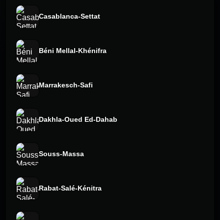
Casablanca-Settat
Béni Mellal-Khénifra
Marrakesch-Safi
Dakhla-Oued Ed-Dahab
Souss-Massa
Rabat-Salé-Kénitra